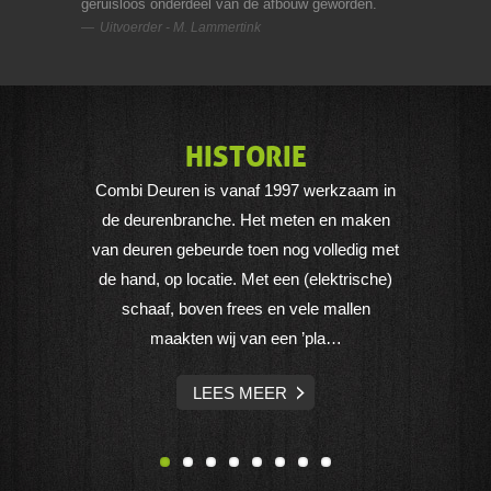
geruisloos onderdeel van de afbouw geworden.
Uitvoerder -
M. Lammertink
HISTORIE
Combi Deuren is vanaf 1997 werkzaam in
Combi
de deurenbranche. Het meten en maken
ee
van deuren gebeurde toen nog volledig met
bin
de hand, op locatie. Met een (elektrische)
gelu
schaaf, boven frees en vele mallen
een bi
maakten wij van een ’pla…
LEES MEER