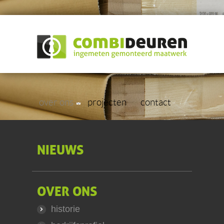
home
producten
werkwijze
over ons
projecten
contact
NIEUWS
OVER ONS
historie